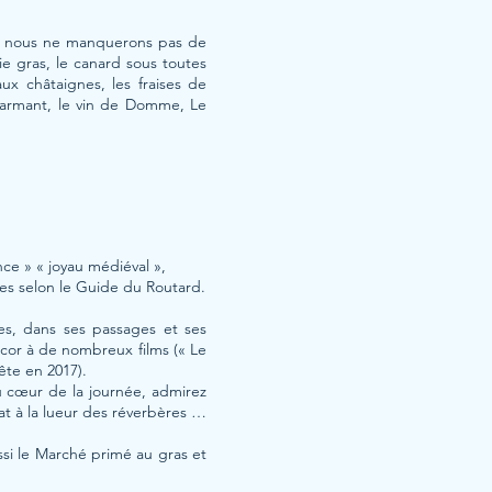
ue nous ne manquerons pas de
e gras, le canard sous toutes
ux châtaignes, les fraises de
charmant, le vin de Domme, Le
ance » « joyau médiéval »,
ées selon le Guide du Routard.
es, dans ses passages et ses
décor à de nombreux films (« Le
ête en 2017).
u cœur de la journée, admirez
at à la lueur des réverbères …
aussi le Marché primé au gras et