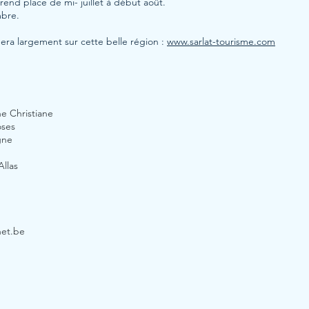
rend place de mi- juillet à début août.
mbre.
nera largement sur cette belle région :
www.sarlat-tourisme.com
e Christiane
oses
gne
Allas
net.be