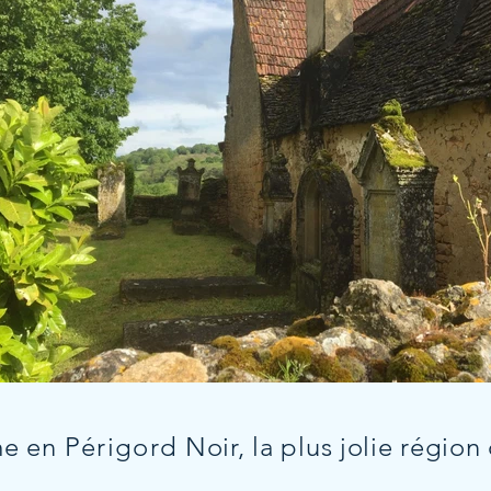
me en
Périgord
Noir, la plus jolie région