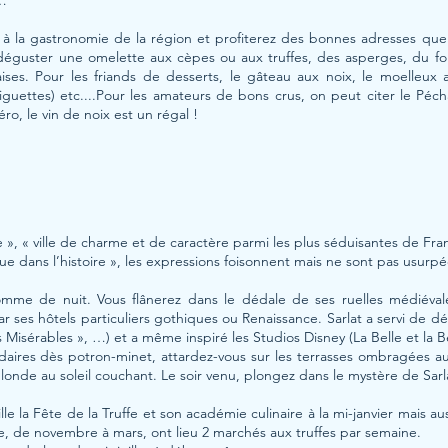
 …
r à la gastronomie de la région et profiterez des bonnes adresses q
déguster une omelette aux cèpes ou aux truffes, des asperges, du foi
es. Pour les friands de desserts, le gâteau aux noix, le moelleux a
guettes) etc....Pour les amateurs de bons crus, on peut citer le Pé
ro, le vin de noix est un régal !
oire », « ville de charme et de caractère parmi les plus séduisantes de Fr
que dans l’histoire », les expressions foisonnent mais ne sont pas usurp
omme de nuit. Vous flânerez dans le dédale de ses ruelles médiéval
ar ses hôtels particuliers gothiques ou Renaissance. Sarlat a servi de 
s Misérables », …) et a même inspiré les Studios Disney (La Belle et la B
aires dès potron-minet, attardez-vous sur les terrasses ombragées a
londe au soleil couchant. Le soir venu, plongez dans le mystère de Sarl
ille la Fête de la Truffe et son académie culinaire à la mi-janvier mais 
e, de novembre à mars, ont lieu 2 marchés aux truffes par semaine.