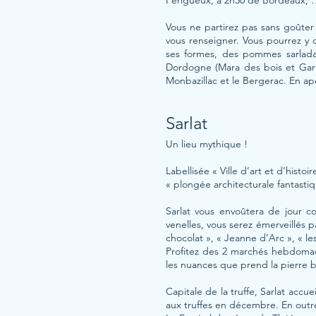
Périgueux, à 2h30 de Bordeaux,
Vous ne partirez pas sans goûte
vous renseigner. Vous pourrez y 
ses formes, des pommes sarladais
Dordogne (Mara des bois et Gari
Monbazillac et le Bergerac. En apé
Sarlat
Un lieu mythique !
Labellisée « Ville d’art et d’hist
« plongée architecturale fantasti
Sarlat vous envoûtera de jour c
venelles, vous serez émerveillés p
chocolat », « Jeanne d’Arc », « le
Profitez des 2 marchés hebdomad
les nuances que prend la pierre b
Capitale de la truffe, Sarlat accue
aux truffes en décembre. En outr