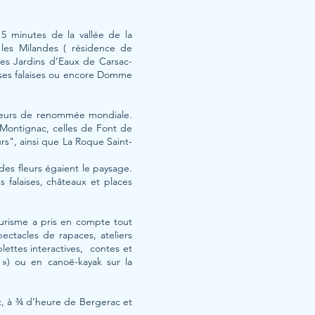
5 minutes de la vallée de la
 les Milandes ( résidence de
les Jardins d’Eaux de Carsac-
et ses falaises ou encore Domme
majeurs de renommée mondiale.
 Montignac, celles de Font de
rs", ainsi que La Roque Saint-
des fleurs égaient le paysage.
 falaises, châteaux et places
Tourisme a pris en compte tout
pectacles de rapaces, ateliers
lettes interactives, contes et
») ou en canoë-kayak sur la
c, à ¾ d’heure de Bergerac et