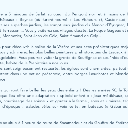
ée à 5 minutes de Sarlat au cœur du Périgord noir et à moins de 1
âteaux : Beynac (où furent tourné « Les Visiteurs »), Castelnaud,
 ses superbes jardins, les somptueux jardins du Manoir d'Eyrignac, 
e à Terrasson ,.. Vous y visiterez ses villages classés, La Roque Gageac 
s, Monpazier, Saint Jean de Côle, Saint Amand de Coly...
s pour découvrir la vallée de la Vézère et ses sites préhistoriques 
ous y admirerez les plus belles peintures préhistoriques de Lascaux à
gdeleine. Vous pourrez visiter la grotte de Rouffignac et ses "nids d'ou
te, habité de la Préhistoire à nos jours.
ndes sont soigneusement restaurés, les églises sont charmantes, partout 
tent dans une nature préservée, entre berges luxuriantes et blondes
nce.
 qui vont faire briller les yeux des enfants ! Dès les années 90, le 
aque lieu offre une adaptation « spécial enfant » : jeux médiévaux, s
s, nourrissage des animaux et goûter à la ferme , sons et lumières, tab
d’époque , balades vélos sur voie verte, en bateaux (« Gabarres 
e se situe à 1 heure de route de Rocamadour et du Gouffre de Padira