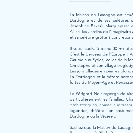
La Maison de Lassagne est situ
Dordogne et de ses célèbres ch
Joséphine Baker), Marqueyssac et
Aillac, les Jardins de l’Imaginair
et sa célèbre grotte à concrétion
Il vous faudra à peine 30 minute
C’est le berceau de l’Europe ! V
Gaume aux Eyzies, celles de la Ma
Christophe et son village troglody
Les jolis villages en pierres blo
La Dordogne et la Vézère serpen
fortes du Moyen-Age et Renaissa
Le Périgord Noir regorge de sites
particulièrement les familles. Ch
préhistoriques, chasse aux trésor
légendes, théâtre en costumes 
Dordogne ou la Vézère ...
Sachez que la Maison de Lassagn