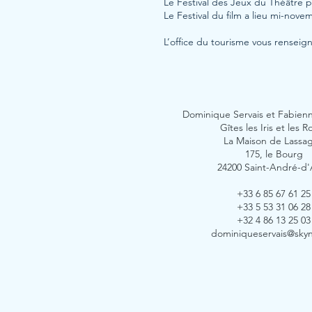
Le Festival des Jeux du Théâtre p
Le Festival du film a lieu mi-nove
L’office du tourisme vous renseig
Dominique Servais et Fabienn
Gîtes les Iris et les R
La Maison de Lassa
175, le Bourg
24200 Saint-André-d'
+33 6 85 67 61 25
+33 5 53 31 06 28
+32 4 86 13 25 03
dominiqueservais@sky